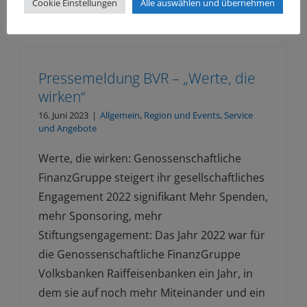
Cookie Einstellungen
Alle auswählen und übernehmen
Pressemeldung BVR – „Werte, die
wirken“
16. Juni 2023
|
Allgemein
,
Region und Events
,
Service
und Angebote
Werte, die wirken: Genossenschaftliche
FinanzGruppe steigert ihr gesellschaftliches
Engagement 2022 signifikant Mehr Spenden,
mehr Sponsoring, mehr
Stiftungsengagement: Das Jahr 2022 war für
die Genossenschaftliche FinanzGruppe
Volksbanken Raiffeisenbanken ein Jahr, in
dem sie auf noch mehr Miteinander und ein