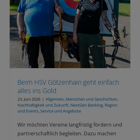
Beim HSV Götzenhain geht einfach
alles ins Gold
23. Juni 2026
|
Allgemein
,
Menschen und Geschichten
,
Nachhaltigkeit und Zukunft
,
NextGen Banking
,
Region
und Events
,
Service und Angebote
Wir möchten Vereine langfristig fördern und
partnerschaftlich begleiten. Dazu machen