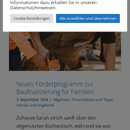
Informationen dazu erhalten Sie in unseren
Datenschutzhinweisen.
Cookie Einstellungen
Alle auswählen und übernehmen
Neues Förderprogramm zur
Baufinanzierung für Familien
3. September 2024
|
Allgemein
,
Finanzwissen und Tipps
,
Service und Angebote
Zuhause Sarah strich sanft über den
abgenutzten Küchentisch, während sie aus