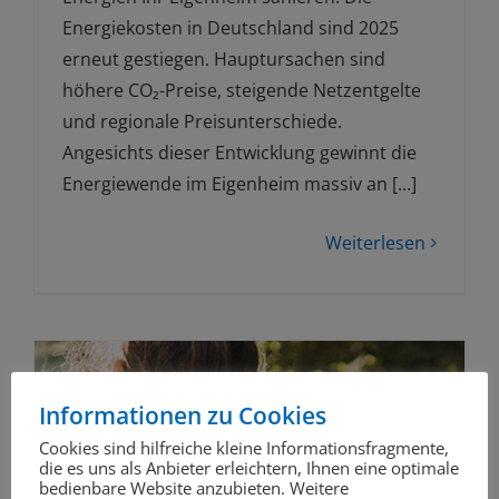
Energiekosten in Deutschland sind 2025
erneut gestiegen. Hauptursachen sind
höhere CO₂-Preise, steigende Netzentgelte
und regionale Preisunterschiede.
Angesichts dieser Entwicklung gewinnt die
Energiewende im Eigenheim massiv an [...]
Weiterlesen
Informationen zu Cookies
Cookies sind hilfreiche kleine Informationsfragmente,
die es uns als Anbieter erleichtern, Ihnen eine optimale
bedienbare Website anzubieten. Weitere