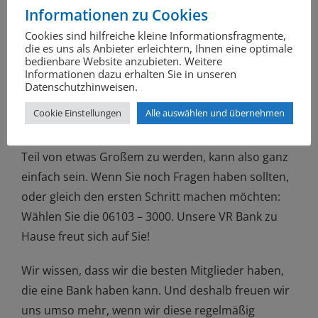
ein starkes, stabiles und faires Miteinander.
Informationen zu Cookies
Cookies sind hilfreiche kleine Informationsfragmente,
die es uns als Anbieter erleichtern, Ihnen eine optimale
bedienbare Website anzubieten. Weitere
Informationen dazu erhalten Sie in unseren
Jetzt Mitglied werden
Datenschutzhinweisen.
Cookie Einstellungen
Alle auswählen und übernehmen
Teil von etwas Großem zu werden, kann also ganz
einfach sein. Wenn Sie noch Fragen haben sollten,
oder gleich den ersten Schritt machen möchten:
Wählen Sie die 06103 – 3000. Unsere VR Bank zu
Hause freut sich auf Sie!
Wir wissen, dass wir die besten Mitglieder haben,
die eine Bank haben kann. Und deshalb freuen wir
uns umso mehr, wenn wir diese regelmäßig