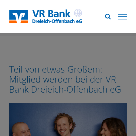
Zum
Inhalt
springen
Teil von etwas Großem:
Mitglied werden bei der VR
Bank Dreieich-Offenbach eG