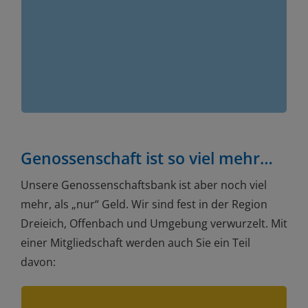
So erhalten Sie Lösungen, die genau auf Ihre
Bedürfnisse als Mitglied zugeschnitten sind –
für Banking, Vorsorge, Versicherung und
Vermögensaufbau.
Genossenschaft ist so viel mehr…
Unsere Genossenschaftsbank ist aber noch viel
mehr, als „nur“ Geld. Wir sind fest in der Region
Dreieich, Offenbach und Umgebung verwurzelt. Mit
einer Mitgliedschaft werden auch Sie ein Teil
davon: