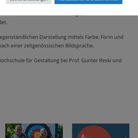
überlagernde lasierende Farbschichten imitiert,
richtet. Dabei stellt sich die Frage, ob das Muster
det.
 gegenständlichen Darstellung mittels Farbe, Form und
ach einer zeitgenössischen Bildsprache.
ochschule für Gestaltung bei Prof. Gunter Reski und