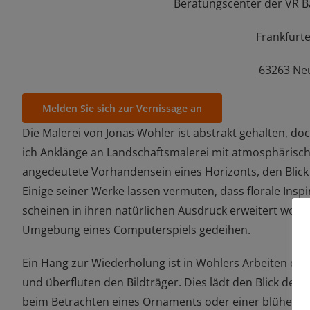
Beratungscenter der VR B
Frankfurte
63263 Ne
Melden Sie sich zur Vernissage an
Die Malerei von Jonas Wohler ist abstrakt gehalten, doch
ich Anklänge an Landschaftsmalerei mit atmosphärisch
angedeutete Vorhandensein eines Horizonts, den Blick 
Einige seiner Werke lassen vermuten, dass florale Inspi
scheinen in ihren natürlichen Ausdruck erweitert worden
Umgebung eines Computerspiels gedeihen.
Ein Hang zur Wiederholung ist in Wohlers Arbeiten deu
und überfluten den Bildträger. Dies lädt den Blick de
beim Betrachten eines Ornaments oder einer blühende