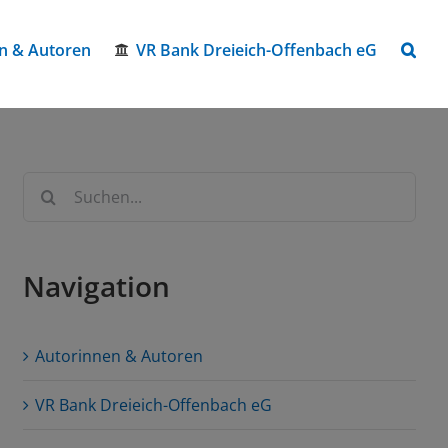
n & Autoren
VR Bank Dreieich-Offenbach eG
Suche
nach:
Navigation
Autorinnen & Autoren
VR Bank Dreieich-Offenbach eG