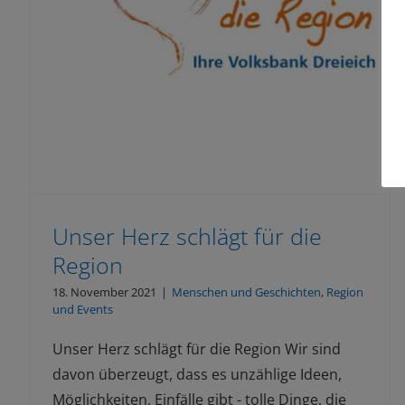
Unser Herz schlägt für die
Region
18. November 2021
|
Menschen und Geschichten
,
Region
und Events
Unser Herz schlägt für die Region Wir sind
davon überzeugt, dass es unzählige Ideen,
Möglichkeiten, Einfälle gibt - tolle Dinge, die