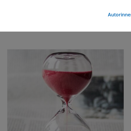
Autorinne
Standort sichern – Marktchancen
nutzen
Allgemein
Region und Events
Service und Angebote