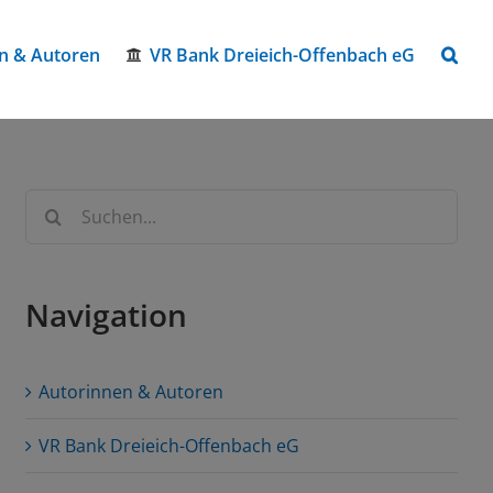
n & Autoren
VR Bank Dreieich-Offenbach eG
Suche
nach:
Navigation
Autorinnen & Autoren
VR Bank Dreieich-Offenbach eG