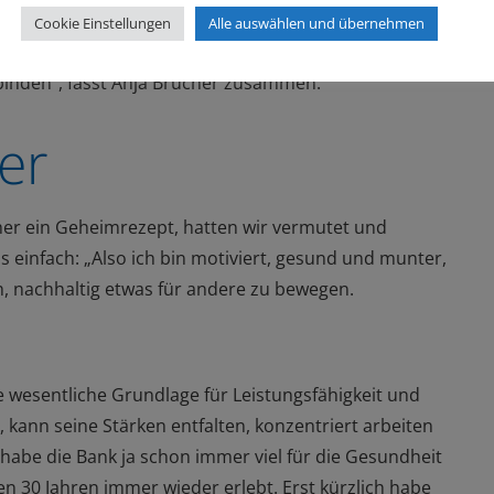
Cookie Einstellungen
Alle auswählen und übernehmen
e ich ins Gesundheitswesen. Jetzt kann ich
meinen
binden
"
, fasst Anja Brücher zusammen.
er
er ein Geheimrezept, hatten wir vermutet und
s einfach: „Also ich bin motiviert, gesund und munter,
ach, nachhaltig etwas für andere zu bewegen.
 wesentliche Grundlage für Leistungsfähigkeit und
, kann
seine Stärken entfalten, konzentriert arbeiten
l habe die Bank
ja
schon
immer viel für die Gesundheit
en 30 Jahren immer wieder erlebt.
Erst kürzlich habe