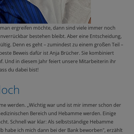
man ergreifen möchte, dann sind viele immer noch
nverrückbar bestehen bleibt.
Aber eine Entscheidung
,
ültig
.
Denn es geht
– zumindest
zu einem großen Teil
–
este Beweis dafür ist Anja Brücher.
Sie kombiniert
f. Und in diesem Jahr feiert unsere
Mitarbeiterin ihr
ss du dabei bist!
doch
amme werden.
„Wichtig
war und
ist mir immer schon der
n medizinischen Bereich und Hebamme werden.
Einige
acht.
Schnell war klar:
Als selbstständige Hebamme
lb habe ich mich
dann
bei der Bank beworben", erzählt