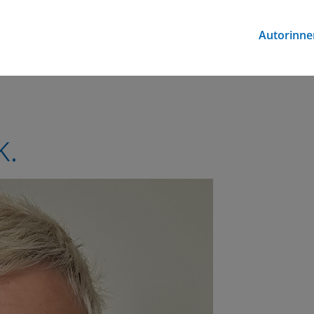
Autorinne
k.