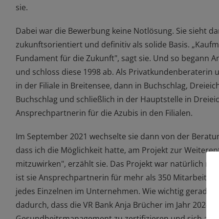
sie.
Dabei war die Bewerbung keine Notlösung. Sie sieht d
zukunftsorientiert und
definitiv
als solide Basis. „Kau
Fundament für die Zukunft", sagt sie.
Und so begann An
und schloss diese 1998 ab.
Als Privatkundenberaterin 
in der Filiale in Breitensee, dann in Buchschlag, Dreie
Buchschlag und schließlich in der Hauptstelle in Dreiei
Ansprechpartnerin für die Azubis in den Filialen.
Im September 2021 wechselte sie
dann von der Berat
dass ich die Möglichkeit hatte,
am Projekt zur Weiteren
mitzuwirken
", erzählt sie.
Das Projekt war
natürlich nur
ist sie Ansprechpartnerin für mehr als 350 Mitarbeite
n
jedes Einzelnen im Unternehmen.
Wie wichtig
gerade d
dadurch, dass
die VR Bank Anja Brücher im Jahr
2024
e
Gesundheitsmanagement zu
zertifizieren
und sich als 